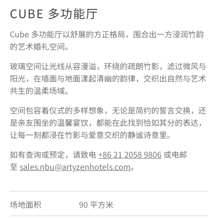
CUBE 多功能厅
Cube 多功能厅以舒展的方正格局，围合出一方浸润竹韵
的艺术婚礼空间。
玻璃空间让光线从容漫溢，环绕的疏朗竹影，滤过微风与
阳光，在墙面与地面漾起清幽的韵律，交织出自然与艺术
共生的温柔场域。
空间包容着仪式的多样想象，无论是简约的誓言交换，还
是亲友围坐的温馨宴饮，都能在此找到恰如其分的表达，
让每一刻都浸在竹影与爱意交织的静谧诗意里。
如有查询或预定，请致电
+86 21 2058 9806
或电邮
至
sales.nbu@artyzenhotels.com
。
场地面积
90 平方米