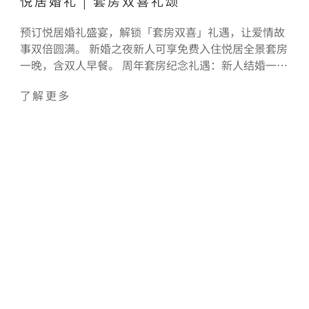
悦居婚礼 | 套房双喜礼颂
预订悦居婚礼盛宴，解锁「套房双喜」礼遇，让爱情故
事双倍圆满。 新婚之夜新人可享免费入住悦居全景套房
一晚，含双人早餐。 周年套房纪念礼遇：新人结婚一周
年时可免费入住任何一雅辰悦居酒店一晚。 席间 3 小时
了解更多
软饮畅饮。 迎宾台及餐桌桌花布置及音响和投影设备使
用。 宾客专属优惠房价：婚礼当天提供婚宴宾客客房优
惠价（需提前至少 3 天预定，10 间客房以内，门市价 9
折优惠）。 可使用酒店公共区域进行订婚照或婚纱照拍
摄（需提前预约）。