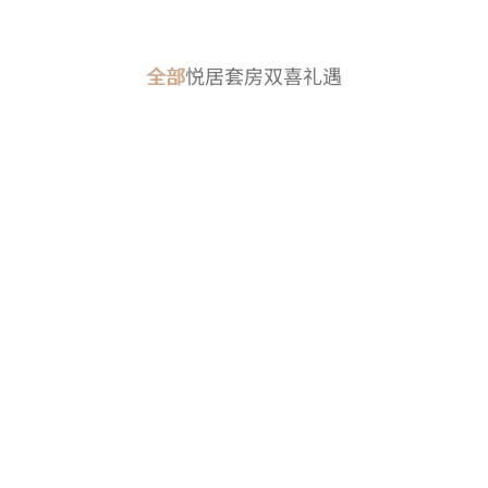
全部
悦居套房双喜礼遇