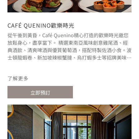
CAFÉ QUENINO歡樂時光
從午後到黃昏，Café Quenino精心打造的歡樂時光邀您
放鬆身心，盡享當下。 精選東南亞風味創意雞尾酒、經
典酒飲、清爽啤酒與優質葡萄酒，搭配特製佐酒小食。波
士頓龍蝦卷、新加坡辣椒蟹撻、烏打蝦多士等招牌美味，
讓每一口佳釀更添風味。 特色雞尾酒每杯18新元起 佐酒
小食每份12新元起 本地啤酒每罐10新元 查看選單
了解更多
立即預訂