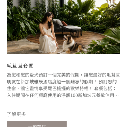
毛茸茸套餐
為您和您的愛犬預訂一個完美的假期，讓您最好的毛茸茸
朋友在新加坡雅辰酒店度過一個難忘的假期！ 預訂您的
住宿，讓它盡情享受尾巴搖擺的歡樂特權！ 套餐包括：
入住期間在任何餐廳使用的淨額100新加坡元餐飲信用額
度 每日在Café Quenino享用雙人早餐（如攜帶您的愛
犬，餐廳露天座位為寵物友好座位） 專為您的毛茸茸夥
了解更多
伴提供的歡迎備品 專為您的毛茸茸夥伴提供的舒適床
墊， 飲食器皿 套餐包含寵物房清潔費用