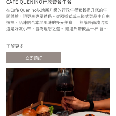
CAFÉ QUENINO行政套餐午餐
在Café Quenino以煥新升級的行政午餐套餐提升您的午
間體驗，現更享專屬禮遇。從兩道式或三道式菜品中自由
選擇，品味融合本地風味的多元美食——無論是商務洽談
還是好友小聚，皆為理想之選。 贈送外帶飲品一杯 含免
費停車服務 供應時間：週一至週五上午11:30至下午2:30
以匠心美饌與周到便利，開啟非凡午間時光。 查看選單
了解更多
立即預訂