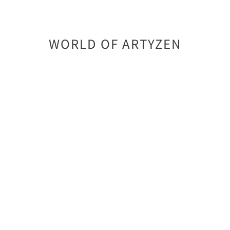
WORLD OF ARTYZEN
베이징
충칭
상하이
쑤저우
주하이
마카오
싱가포르
제안 및 프로모션 가입